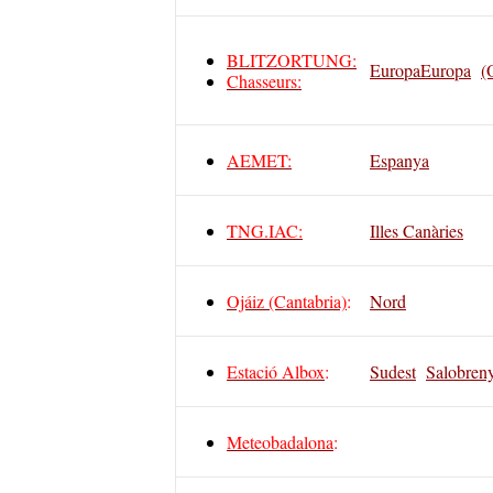
BLITZORTUNG:
Europa
Europa
(
Chasseurs:
AEMET
:
Espanya
TNG.IAC:
Illes Canàries
Ojáiz (Cantabria)
:
Nord
Estació Albox
:
Sudest
Salobren
Meteobadalona
: