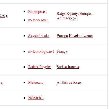
Eltiempo.es
Raigs Espanya
Europa
–
Oest)
Animació
(+)
meteocentre:
Skystef
et al.:
Europa
Havelandwetter
meteorologic.net
França
Boltek Peypin:
Sudest francés
ya
Meteoam:
Anàlisi de focus
NEMOC: