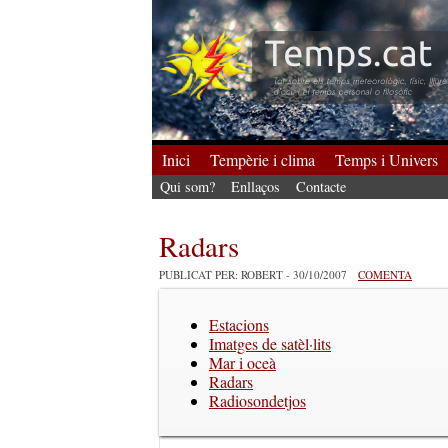
Inici
Tempèrie i clima
Temps i Univers
Qui som?
Enllaços
Contacte
Radars
PUBLICAT PER: ROBERT
- 30/10/2007
COMENTA
Estacions
Imatges de satèl·lits
Mar i oceà
Radars
Radiosondetjos