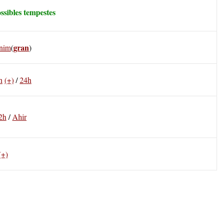
ossibles tempestes
gran
nim
(
)
h
(+)
/
24h
2h
/
Ahir
(+)