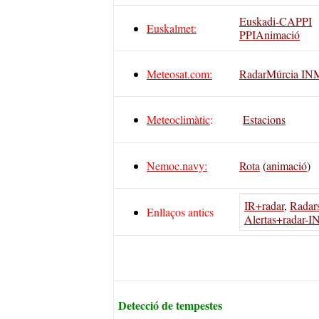
Euskadi-CAPPI
Euskalmet
:
PPI
Animació
Meteosat.com:
RadarMúrcia IN
Meteoclimàtic
:
Estacions
Nemoc.navy:
Rota
(
animació
)
IR+radar
,
Radar
Enllaços antics
Alertas+radar-
Detecció de tempestes