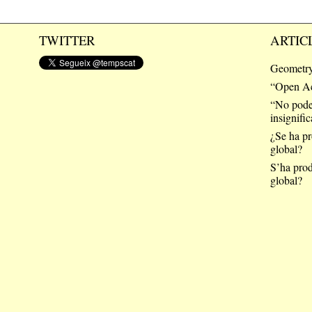
TWITTER
ARTIC
Geometry
“Open Acc
“No pode
insignific
¿Se ha pr
global?
S’ha prod
global?