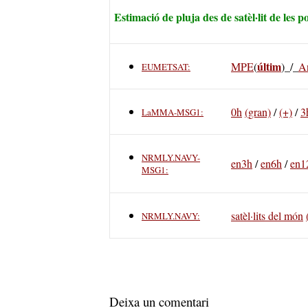
Estimació de pluja des de satèl·lit de les p
últim
MPE
(
)_/_
A
EUMETSAT:
0h
(gran)
/
(+)
/
3
LaMMA-MSG1:
NRMLY.NAVY-
en3h
/
en6h
/
en1
MSG1:
satèl·lits del món
NRMLY.NAVY:
Deixa un comentari