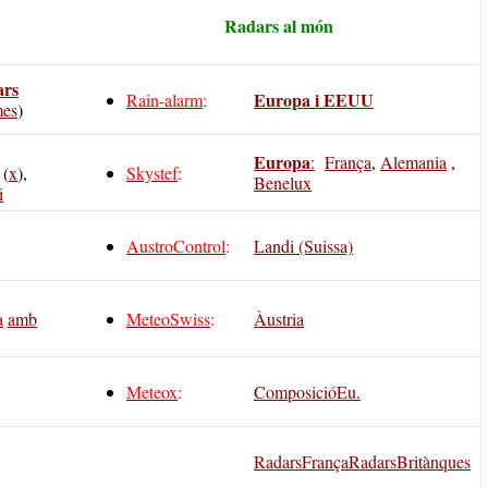
Radars al món
ars
Europa i EEUU
Rain-alarm
:
es
)
Europa
:
França
,
Alemania
,
(
x
),
Skystef
:
Benelux
i
AustroControl
:
Landi (Suissa)
a
amb
MeteoSwiss
:
Àustria
Meteox
:
ComposicióEu.
RadarsFrança
RadarsBritànques