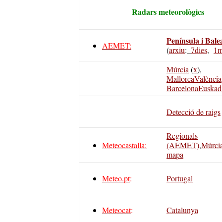
Radars meteorològics
Península i Bale
AEMET:
(
arxiu
:_
7dies
,
1m
Múrcia
(
x
),
Mallorca
València
Barcelona
Euskad
Detecció de raigs
Regionals
Meteocastalla:
(AEMET)
,
Múrci
mapa
Meteo.pt
:
Portugal
Meteocat
:
Catalunya