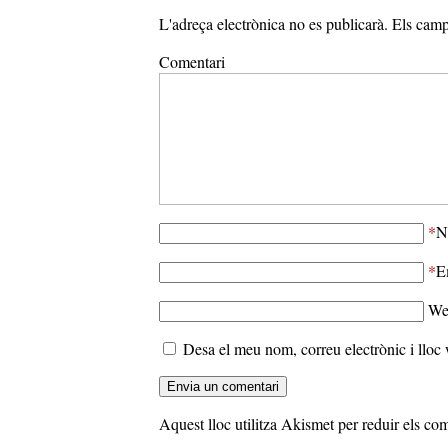
L'adreça electrònica no es publicarà.
Els camp
Comentari
*
N
*
E
We
Desa el meu nom, correu electrònic i llo
Aquest lloc utilitza Akismet per reduir els co