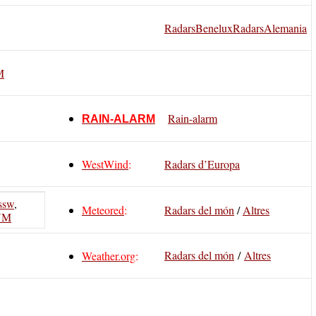
RadarsBenelux
RadarsAlemania
M
Rain-alarm
RAIN-ALARM
WestWind
:
Radars d’Europa
ssw
,
Meteored
:
Radars del món
/
Altres
INM
Radars del món
/
Altres
Weather.org
: