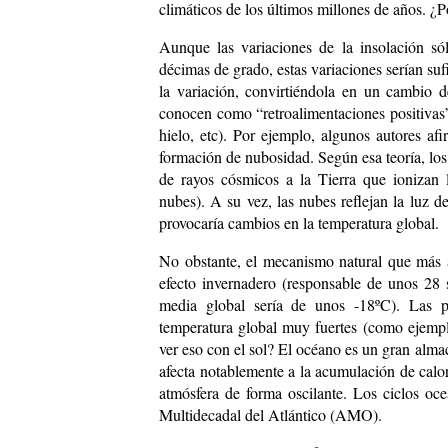
climáticos de los últimos millones de años. ¿
Aunque las variaciones de la insolación só
décimas de grado, estas variaciones serían suf
la variación, convirtiéndola en un cambio 
conocen como “retroalimentaciones positivas”
hielo, etc). Por ejemplo, algunos autores a
formación de nubosidad. Según esa teoría, los
de rayos cósmicos a la Tierra que ionizan 
nubes). A su vez, las nubes reflejan la luz 
provocaría cambios en la temperatura global.
No obstante, el mecanismo natural que más a
efecto invernadero (responsable de unos 28 s
media global sería de unos -18ºC). Las 
temperatura global muy fuertes (como ejempl
ver eso con el sol? El océano es un gran almac
afecta notablemente a la acumulación de calor
atmósfera de forma oscilante. Los ciclos o
Multidecadal del Atlántico (AMO).