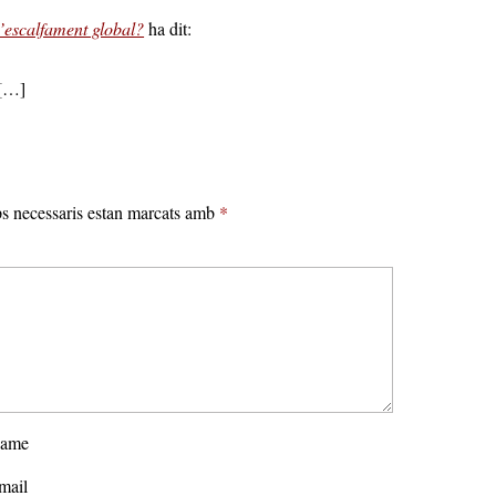
’escalfament global?
ha dit:
 […]
s necessaris estan marcats amb
*
ame
mail