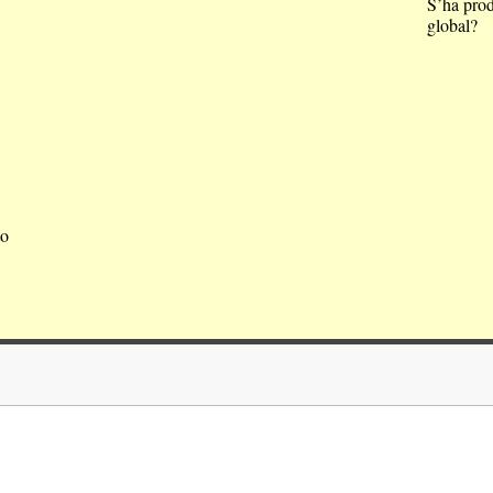
S’ha prod
global?
to