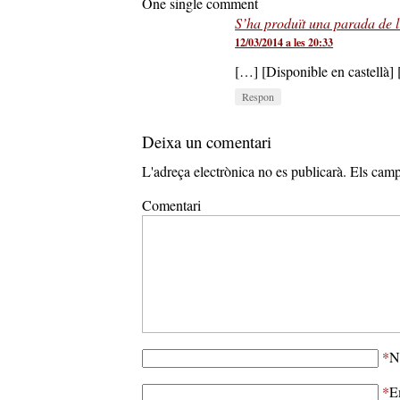
One single comment
S’ha produït una parada de l
12/03/2014 a les 20:33
[…] [Disponible en castellà]
Respon
Deixa un comentari
L'adreça electrònica no es publicarà.
Els camp
Comentari
*
N
*
E