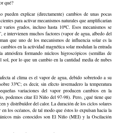
Por qué?
lo pueden explicar (directamente) cambios de unas pocas
icientes para activar mecanismos naturales que amplificarían
de varios grados, incluso hasta 10ºC. Esos mecanismos se
, e intervienen muchos factores (vapor de agua, albedo del
firman que uno de los mecanismos de influencia solar es la
 cambios en la actividad magnética solar modulan la entrada
la atmósfera formando núcleos higroscópicos (semillas de
del sol, por lo que un cambio en la cantidad media de nubes
fecta al clima es el vapor de agua, debido sobretodo a su
obre 33ºC; es decir, sin efecto invernadero la temperatura
pequeñas variaciones del vapor producen cambios en la
o, podemos citar El Niño del 97-98). Pero, ¿qué tiene que
en y distribuïdor del calor. La duración de los ciclos solares
 en los océanos, de tal modo que éstos lo expulsan hacia la
ceánicos más conocidos son El Niño (MEI) y la Oscilación