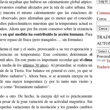
odavía negaban que hubiese un calentamiento global atípico.
vatorios estaban afectados por la isla de calor urbana. Sin
 muestra el mismo calentamiento que las estaciones de
Contras
to observado, pero afirmaban que es menor que el conocido
Cerca:
dios paleoclimáticos muestran que la temperatura actual es
ños. Ahora que por fin existe consenso sobre la existencia
en qué medida ha contribuido la acción humana
ra
. Para
TRAD
breve repaso de física (pero tranquilos…, sin fórmulas).
AUTO
lienta el mar y el suelo, provocando a su vez evaporación y
el
ferencias en temperatura). Esas corrientes determinan
Powered
el clima
mil años. En este punto es importante recordar que
Tr
ra media de los
últimos 30 años
). Al promediar, se realiza un
Traduct
ale de la Tierra. Ese balance en general es cero, ya que se
librio radiativo”). Ahora bien, si se acumula energía en la
 de una mayor temperatura (y por lo tanto más viento y
ce como “forzamiento radiativo”.
año a otro. De hecho, la energía del sol es prácticamente
 pesar de la gran variación de su actividad magnética. Sin
pequeñas variaciones de la insolación y los grandes cambios