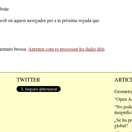
bsite
c web en aquest navegador per a la pròxima vegada que
mentaris brossa.
Apreneu com es processen les dades dels
TWITTER
ARTIC
Geometry
“Open Acc
“No pode
insignific
¿Se ha pr
global?