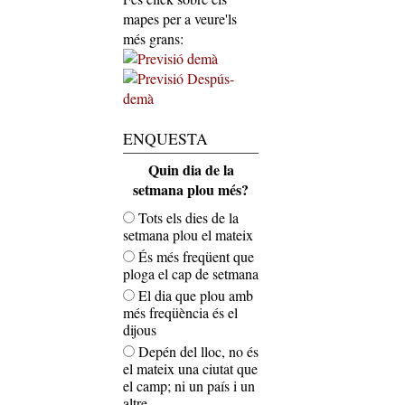
mapes per a veure'ls
més grans:
ENQUESTA
Quin dia de la
setmana plou més?
Tots els dies de la
setmana plou el mateix
És més freqüent que
ploga el cap de setmana
El dia que plou amb
més freqüència és el
dijous
Depén del lloc, no és
el mateix una ciutat que
el camp; ni un país i un
altre