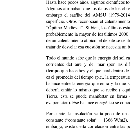
Hasta hace pocos años, algunos científicos t
Algunos afirmaban que los datos de los obser
embargo el satélite del AMSU (1979-2014)
superficie. Otros reconocían el calentamien
“Óptimo Medieval”. Si bien, los últimos estu
probablemente la mayor de los últimos 2000 a
de un calentamiento atípico, el debate se cent
tratar de desvelar esa cuestión se necesita un 
Todo el mundo sabe que la energía del sol ca
corrientes del aire y del mar (por las di
tiempo
que hace hoy y el que hará dentro de 
es el promedio del tiempo (p.e., la temperatu
balance entre la energía que entra y la que s
debería emitir lo mismo que se recibe (“equi
Tierra, ésta se puede manifestar en forma
evaporación). Ese balance energético se cono
Por suerte, la insolación varía poco de un 
constante (“constante solar” = 1366 W/m2), a
embargo, existe cierta correlación entre las 