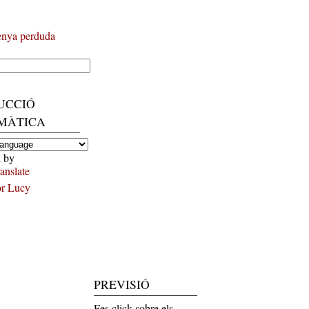
enya perduda
UCCIÓ
MÀTICA
 by
anslate
or Lucy
PREVISIÓ
Fes click sobre els