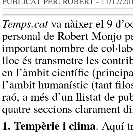
PUBLICAT PER: ROBERT
- 11/12/
Temps.cat
va nàixer el 9 d’o
personal de Robert Monjo pe
important nombre de col·labo
lloc és transmetre les contr
en l’àmbit científic (princip
l’ambit humanístic (tant filo
raó, a més d’un llistat de p
quatre seccions clarament di
1. Tempèrie i clima
. Aquí t