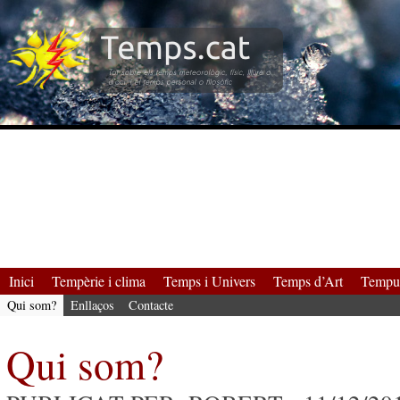
Inici
Tempèrie i clima
Temps i Univers
Temps d’Art
Tempus
Qui som?
Enllaços
Contacte
Qui som?